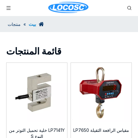
بيت
»
منتجات
قائمة المنتجات
مقياس الرافعة الثقيلة LP7650
LP7141Y خلية تحميل التوتر من
النوع S