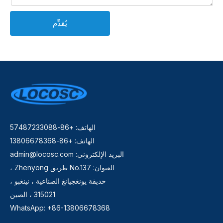
يُقدِّم
الهاتف: +86-57487233088
الهاتف: +86-13806678368
البريد الإلكتروني:
admin@locosc.com
العنوان: No.137 طريق Zhenyong ،
حديقة يونغجيانغ الصناعية ، نينغبو ،
315021 ، الصين
WhatsApp: +86-13806678368