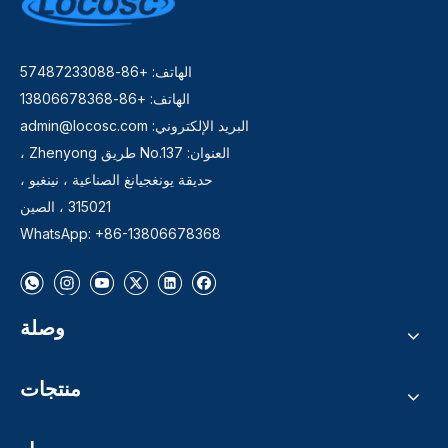
الهاتف: +86-57487233088
الهاتف: +86-13806678368
البريد الإلكتروني:
admin@locosc.com
العنوان: No.137 طريق Zhenyong ،
حديقة يونغجيانغ الصناعية ، نينغبو ،
315021 ، الصين
WhatsApp: +86-13806678368
وصلة
منتجات