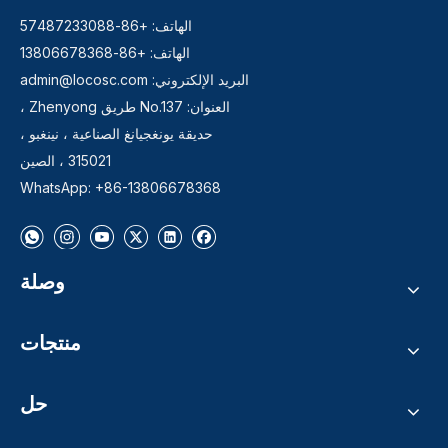
الهاتف: +86-57487233088
الهاتف: +86-13806678368
البريد الإلكتروني:
admin@locosc.com
العنوان: No.137 طريق Zhenyong ،
حديقة يونغجيانغ الصناعية ، نينغبو ،
315021 ، الصين
WhatsApp: +86-13806678368
وصلة
منتجات
حل