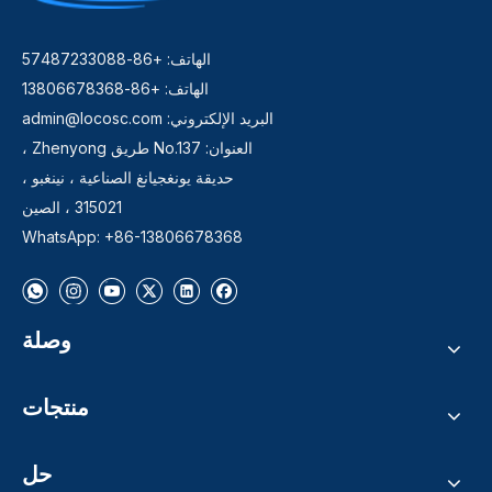
الهاتف: +86-57487233088
الهاتف: +86-13806678368
البريد الإلكتروني:
admin@locosc.com
العنوان: No.137 طريق Zhenyong ،
حديقة يونغجيانغ الصناعية ، نينغبو ،
315021 ، الصين
WhatsApp: +86-13806678368
وصلة
منتجات
حل