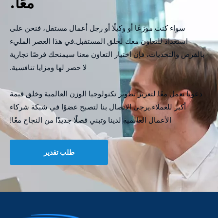
معًا.
سواء كنت موزعًا أو وكيلًا أو رجل أعمال مستقل، فنحن على
استعداد للتعاون معك لخلق المستقبل.في هذا العصر المليء
بالفرص والتحديات، فإن اختيار التعاون معنا سيمنحك فرصًا تجارية
لا حصر لها ومزايا تنافسية.
دعونا نعمل معًا لتعزيز تطوير تكنولوجيا الوزن العالمية وخلق قيمة
أكبر للعملاء.يرجى الاتصال بنا لتصبح عضوًا في شبكة شركاء
الأعمال العالمية لدينا وتبني فصلًا جديدًا من النجاح معًا!
طلب تقدير