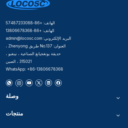
الهاتف: +86-57487233088
الهاتف: +86-13806678368
البريد الإلكتروني:
admin@locosc.com
العنوان: No.137 طريق Zhenyong ،
حديقة يونغجيانغ الصناعية ، نينغبو ،
315021 ، الصين
WhatsApp: +86-13806678368
وصلة
منتجات