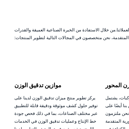
لائنا.من خلال الاستفادة من الخبرة الصناعية العميقة والقدرات
 المتقدمة، نحن متخصصون في المجالات التالية لتطوير المنتجات:
ن المحور
موازين تدقيق الوزن
كبات، يشتمل
يركز تطوير منتج ميزان تدقيق الوزن لدينا على
نا أيضًا على
توفير حلول كشف موثوقة ودقيقة قابلة للتطبيق
نحن ملتزمون
عبر مختلف الصناعات، بما في ذلك فحص جودة
رية المتقدمة
خط الإنتاج وعمليات تدقيق الوزن في الخدمات
 والكفاءة في
اللوجستية.سيقوم فريق البحث والتطوير لدينا