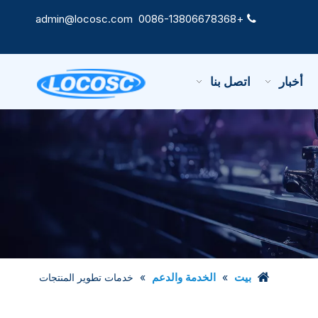
admin@locosc.com
+0086-13806678368

أخبار
اتصل بنا
بيت
الخدمة والدعم
»
»
خدمات تطوير المنتجات