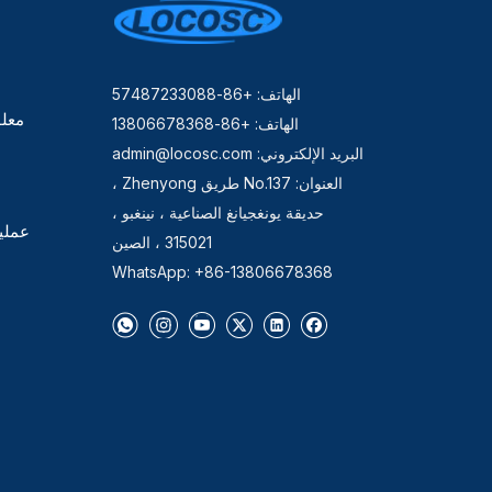
الهاتف: +86-57487233088
معلو
الهاتف: +86-13806678368
البريد الإلكتروني:
admin@locosc.com
العنوان: No.137 طريق Zhenyong ،
حديقة يونغجيانغ الصناعية ، نينغبو ،
عملي
315021 ، الصين
WhatsApp: +86-13806678368