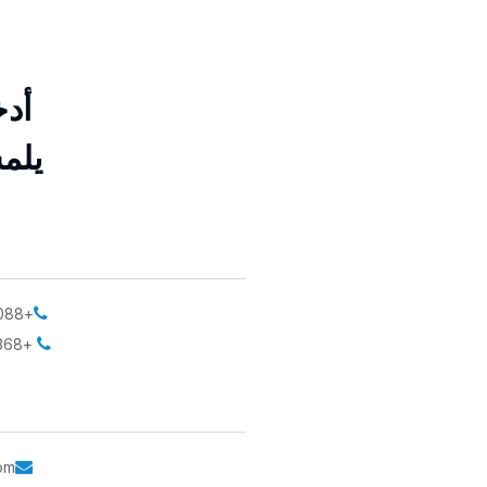
أد
يلم
+0086-57487233088

+0086-13806678368

om
