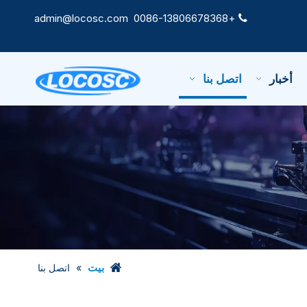
admin@locosc.com
+0086-13806678368

أخبار
اتصل بنا
بيت
»
اتصل بنا