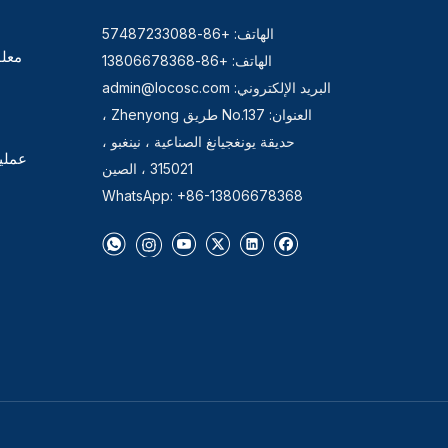
الهاتف: +86-57487233088
معلو
الهاتف: +86-13806678368
البريد الإلكتروني:
admin@locosc.com
العنوان: No.137 طريق Zhenyong ،
حديقة يونغجيانغ الصناعية ، نينغبو ،
عملي
315021 ، الصين
WhatsApp: +86-13806678368