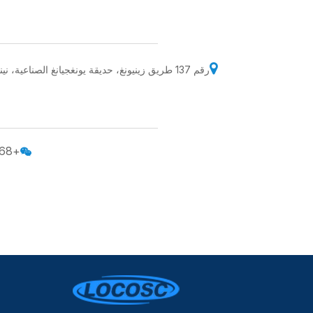

رقم 137 طريق زينيونغ، حديقة يونغجيانغ الصناعية، نينغبو، 315021، الصين
+86-13806678368
