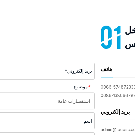
خل
س
هاتف
موضوع
*
بريد إلكتروني
admin@locosc.c