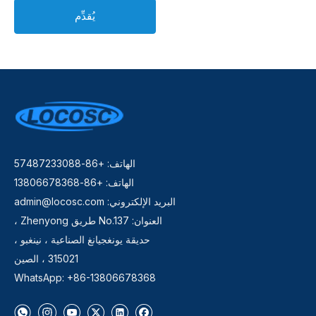
يُقدِّم
الهاتف: +86-57487233088
الهاتف: +86-13806678368
البريد الإلكتروني:
admin@locosc.com
العنوان: No.137 طريق Zhenyong ،
حديقة يونغجيانغ الصناعية ، نينغبو ،
315021 ، الصين
WhatsApp: +86-13806678368