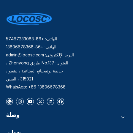
الهاتف: +86-57487233088
الهاتف: +86-13806678368
البريد الإلكتروني:
admin@locosc.com
العنوان: No.137 طريق Zhenyong ،
حديقة يونغجيانغ الصناعية ، نينغبو ،
315021 ، الصين
WhatsApp: +86-13806678368
وصلة