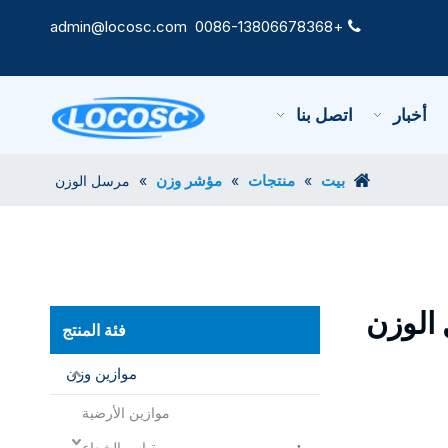
admin@locosc.com
+0086-13806678368

أخبار
اتصل بنا
بيت
منتجات
مؤشر وزن
»
»
»
مرسل الوزن
الوزن
فئة المنتج
موازين وزن
موازين الأرضية
مقياس الشعاع