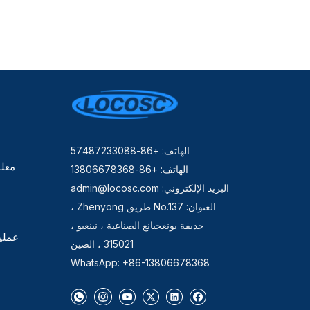
الهاتف: +86-57487233088
معلو
الهاتف: +86-13806678368
البريد الإلكتروني:
admin@locosc.com
العنوان: No.137 طريق Zhenyong ،
حديقة يونغجيانغ الصناعية ، نينغبو ،
عملي
315021 ، الصين
WhatsApp: +86-13806678368