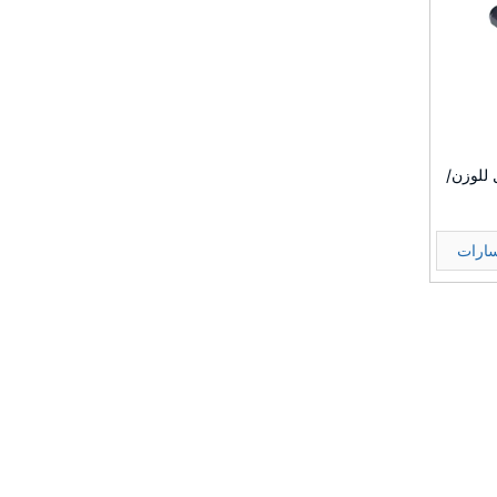
L مرسل للوزن/
سارات