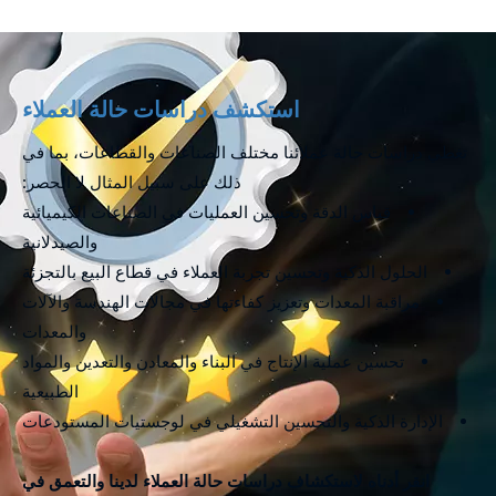
استكشف دراسات حالة العملاء
تغطي دراسات حالة عملائنا مختلف الصناعات والقطاعات، بما في
ذلك على سبيل المثال لا الحصر:
قياس الدقة وتحسين العمليات في الصناعات الكيميائية
والصيدلانية
الحلول الذكية وتحسين تجربة العملاء في قطاع البيع بالتجزئة
مراقبة المعدات وتعزيز كفاءتها في مجالات الهندسة والآلات
والمعدات
تحسين عملية الإنتاج في البناء والمعادن والتعدين والمواد
الطبيعية
الإدارة الذكية والتحسين التشغيلي في لوجستيات المستودعات
انقر أدناه لاستكشاف دراسات حالة العملاء لدينا والتعمق في