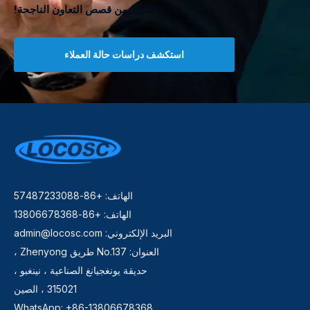
المزيد من قصص التعاون الناجحة!
استكشف دراسات حالة العملاء
الهاتف: +86-57487233088
الهاتف: +86-13806678368
البريد الإلكتروني:
admin@locosc.com
العنوان: No.137 طريق Zhenyong ،
حديقة يونغجيانغ الصناعية ، نينغبو ،
315021 ، الصين
WhatsApp: +86-13806678368