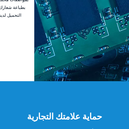
بطباعة شعارك 
التحميل لدين
حماية علامتك التجارية