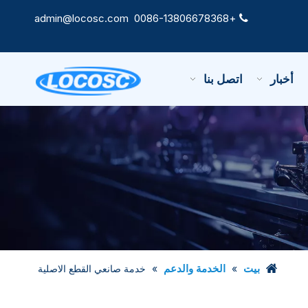
admin@locosc.com
+0086-13806678368

أخبار
اتصل بنا
بيت
الخدمة والدعم
»
»
خدمة صانعي القطع الاصلية