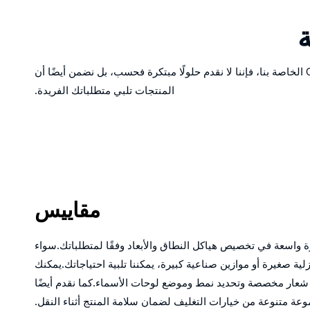
ة
مرحبًا بكم في اختيار خدمات OEM الخاصة بنا، نحن مصنع مخصص لتوفير معدات وزن عالية الجودة ومخصصة.ومن خلال خدمات OEM الخاصة بنا، فإننا لا نقدم حلولًا مبتكرة فحسب، بل نضمن أيضًا أن
المنتجات تلبي متطلباتك الفريدة.
مقاييس
ة واسعة في تخصيص هياكل النطاق والأبعاد وفقًا لمتطلباتك.سواء
لية صغيرة أو موازين صناعية كبيرة، يمكننا تلبية احتياجاتك.يمكنك
شعار مخصصة وتحديد نمط وموضع لوحات الأسماء.كما نقدم أيضًا
عة متنوعة من خيارات التغليف لضمان سلامة المنتج أثناء النقل.