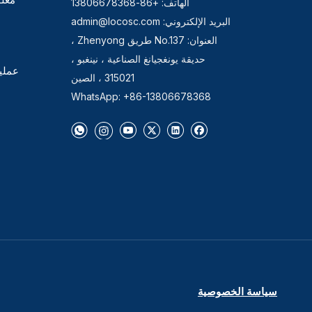
الهاتف: +86-13806678368
البريد الإلكتروني:
admin@locosc.com
العنوان: No.137 طريق Zhenyong ،
حديقة يونغجيانغ الصناعية ، نينغبو ،
عملي
315021 ، الصين
WhatsApp: +86-13806678368
سياسة الخصوصية