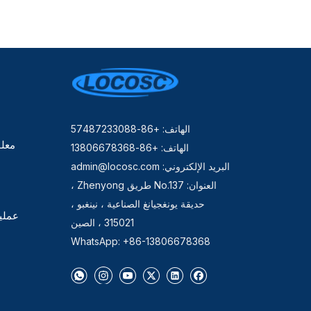
الهاتف: +86-57487233088
معلو
الهاتف: +86-13806678368
البريد الإلكتروني:
admin@locosc.com
العنوان: No.137 طريق Zhenyong ،
حديقة يونغجيانغ الصناعية ، نينغبو ،
عملي
315021 ، الصين
WhatsApp: +86-13806678368