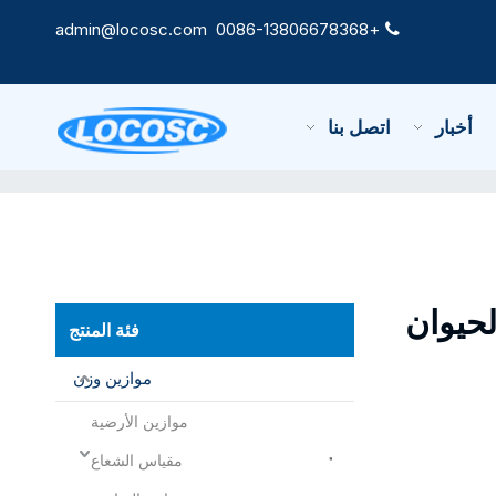
admin@locosc.com
+0086-13806678368

أخبار
اتصل بنا
لحيوان
فئة المنتج
موازين وزن
موازين الأرضية
مقياس الشعاع