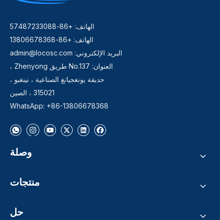
الهاتف: +86-57487233088
الهاتف: +86-13806678368
البريد الإلكتروني:
admin@locosc.com
العنوان: No.137 طريق Zhenyong ،
حديقة يونغجيانغ الصناعية ، نينغبو ،
315021 ، الصين
WhatsApp: +86-13806678368
وصلة
منتجات
حل