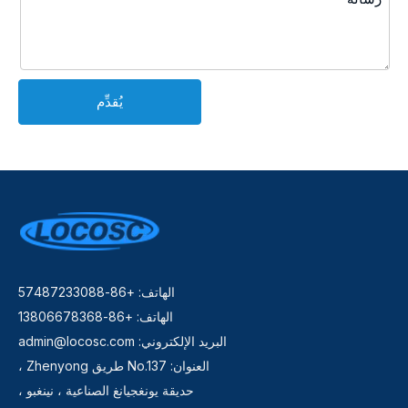
يُقدِّم
الهاتف: +86-57487233088
الهاتف: +86-13806678368
البريد الإلكتروني:
admin@locosc.com
العنوان: No.137 طريق Zhenyong ،
حديقة يونغجيانغ الصناعية ، نينغبو ،